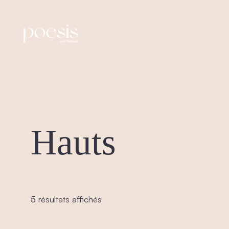
Hauts
Trié
5 résultats affichés
du
plus