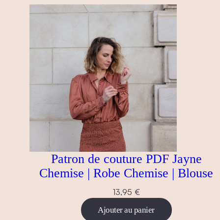
récent
au
plus
ancien
Patron de couture PDF Jayne
Chemise | Robe Chemise | Blouse
13,95
€
Ajouter au panier